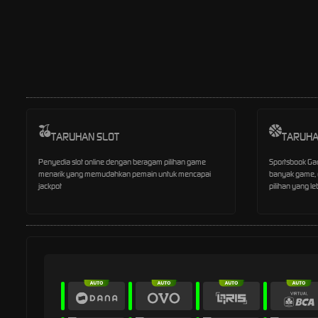
TARUHAN SLOT
TARUHA
Penyedia slot online dengan beragam pilihan game
Sportsbook Ga
menarik yang memudahkan pemain untuk mencapai
banyak game, o
jackpot
pilihan yang l