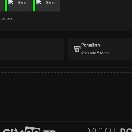
 diproses
Penarikan
Rata-rata 5 Menit