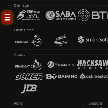
Olahraga
Tap Me!
Crash Game
Arcade
Poker
E-Sports