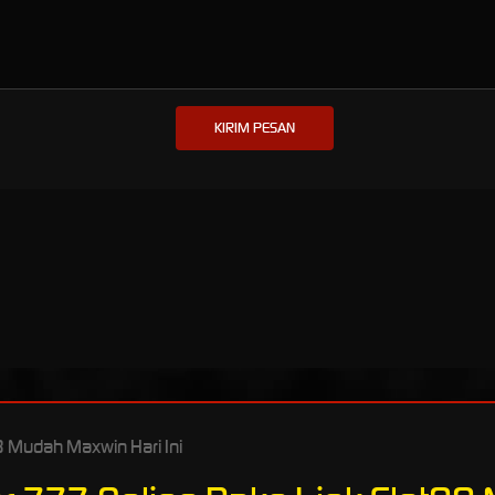
8 Mudah Maxwin Hari Ini