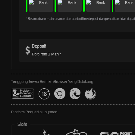
* Selama bank maintenance dan bank offline deposit dan penarikan tidak dapat
Deposit
Rata-rata 3 Menit
Tanggung Jawab Bermain
Browser Yang Didukung
Platform Penyedia Layanan
Slots