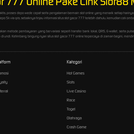
r 777 Online Pake Link Slot88 
praktis, proses depo wede cepat serta pengalaman bermain slot online yang menarik setiap hariny
 via qris, sebaiknya tinjau informasi situs slot gacor 777 terlebih dahulu, kemudian cek ombak g
tode pembayaran yang bervariasi seperti transfer bank lokal, QRIS, E-wallet, serta pulsa d
 undi. Ketimbang bingung nyari situs slot gacor 777 online terpercaya di zaman begini, men
atform
Kategori
omosi
Hot Games
yalty
Slots
ferral
Live Casino
Race
Togel
Olahraga
Crash Game