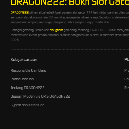
DRAGON222: Bukti Slot Gaco
DRAGON222
pilihan situs terbaik buat pemain slot gacor 777 hari ini dengan tampilan 
sampai meledak maxwin slot88 resmi kapan saja dan dimana saja. Sebelum melakukan depo 5k
jangan kasih ampun, kalo anyep langsung cabut jangan tunggu modal abis.
Sebagai gerbang utama link
slot gacor
gampang menang, DRAGON222 turut menyediakan me
menawarkan event, promo dan bonus melimpah gratis untuk semua member setia tanpa di
2026.
Kebijaksanaan
Pl
Responsible Gambling
Pr
Pusat Bantuan
Lo
Tentang DRAGON222
Re
Deposit Mudah via QRIS DRAGON222
Syarat dan Ketentuan