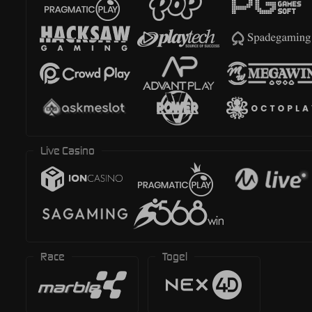
Live Casino
Race
Togel