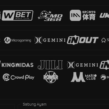
Sabung Ayam