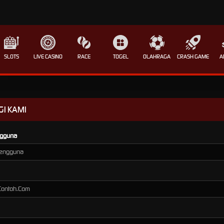
SLOTS
LIVE CASINO
RACE
TOGEL
OLAHRAGA
CRASH GAME
A
I KAMI
gguna