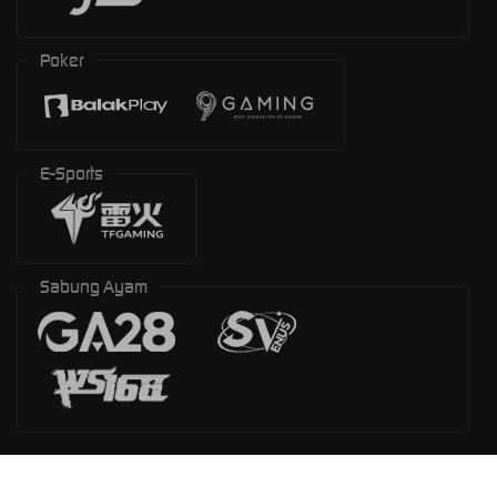
Poker
E-Sports
Sabung Ayam