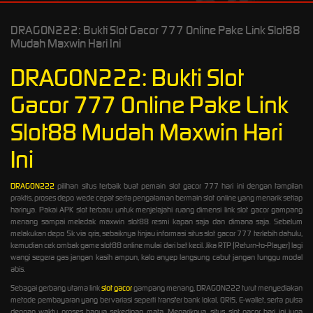
DRAGON222: Bukti Slot Gacor 777 Online Pake Link Slot88
Mudah Maxwin Hari Ini
DRAGON222: Bukti Slot
Gacor 777 Online Pake Link
Slot88 Mudah Maxwin Hari
Ini
DRAGON222
pilihan situs terbaik buat pemain slot gacor 777 hari ini dengan tampilan
praktis, proses depo wede cepat serta pengalaman bermain slot online yang menarik setiap
harinya. Pakai APK slot terbaru untuk menjelajahi ruang dimensi link slot gacor gampang
menang sampai meledak maxwin slot88 resmi kapan saja dan dimana saja. Sebelum
melakukan depo 5k via qris, sebaiknya tinjau informasi situs slot gacor 777 terlebih dahulu,
kemudian cek ombak game slot88 online mulai dari bet kecil. Jika RTP (Return-to-Player) lagi
wangi segera gas jangan kasih ampun, kalo anyep langsung cabut jangan tunggu modal
abis.
Sebagai gerbang utama link
slot gacor
gampang menang, DRAGON222 turut menyediakan
metode pembayaran yang bervariasi seperti transfer bank lokal, QRIS, E-wallet, serta pulsa
dengan waktu proses hanya sekedipan mata. Menariknya, situs slot gacor hari ini juga