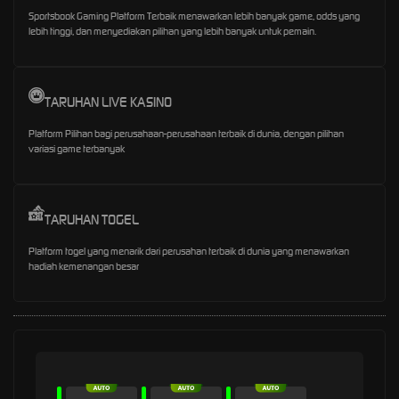
Sportsbook Gaming Platform Terbaik menawarkan lebih banyak game, odds yang
lebih tinggi, dan menyediakan pilihan yang lebih banyak untuk pemain.
TARUHAN LIVE KASINO
Platform Pilihan bagi perusahaan-perusahaan terbaik di dunia, dengan pilihan
variasi game terbanyak
TARUHAN TOGEL
Platform togel yang menarik dari perusahan terbaik di dunia yang menawarkan
hadiah kemenangan besar