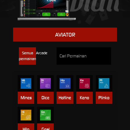
AVIATOR
Semua
Arcade
permainan
Mines
Dice
Hotline
Keno
Plinko
Hilo
Goal