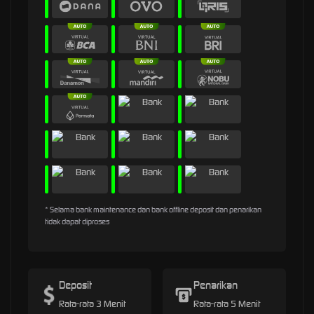
* Selama bank maintenance dan bank offline deposit dan penarikan
tidak dapat diproses
Deposit
Penarikan
Rata-rata 3 Menit
Rata-rata 5 Menit