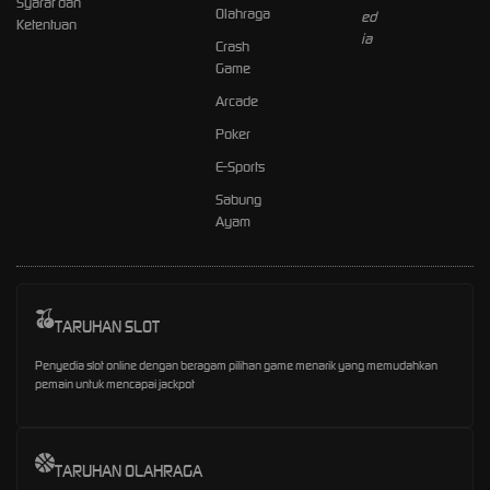
Syarat dan
Olahraga
Ketentuan
Crash
Game
Arcade
Poker
E-Sports
Sabung
Ayam
TARUHAN SLOT
Penyedia slot online dengan beragam pilihan game menarik yang memudahkan
pemain untuk mencapai jackpot
TARUHAN OLAHRAGA