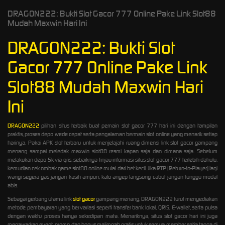
DRAGON222: Bukti Slot Gacor 777 Online Pake Link Slot88
Mudah Maxwin Hari Ini
DRAGON222: Bukti Slot
Gacor 777 Online Pake Link
Slot88 Mudah Maxwin Hari
Ini
DRAGON222
pilihan situs terbaik buat pemain slot gacor 777 hari ini dengan tampilan
praktis, proses depo wede cepat serta pengalaman bermain slot online yang menarik setiap
harinya. Pakai APK slot terbaru untuk menjelajahi ruang dimensi link slot gacor gampang
menang sampai meledak maxwin slot88 resmi kapan saja dan dimana saja. Sebelum
melakukan depo 5k via qris, sebaiknya tinjau informasi situs slot gacor 777 terlebih dahulu,
kemudian cek ombak game slot88 online mulai dari bet kecil. Jika RTP (Return-to-Player) lagi
wangi segera gas jangan kasih ampun, kalo anyep langsung cabut jangan tunggu modal
abis.
Sebagai gerbang utama link
slot gacor
gampang menang, DRAGON222 turut menyediakan
metode pembayaran yang bervariasi seperti transfer bank lokal, QRIS, E-wallet, serta pulsa
dengan waktu proses hanya sekedipan mata. Menariknya, situs slot gacor hari ini juga
menawarkan event, promo dan bonus melimpah gratis untuk semua member setia tanpa di