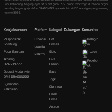
undi. Ketimbang bingung nyari situs slot gacor 777 online terpercaya di zaman begini,
mending langsung aja daftar DRAGON222 spesialis link slot88 resmi gampang menang
maxwin 2026.
Kebijaksanaan
Platform
Kategori
Dukungan
Komunitas
Responsible
Promosi
Hot
Instagra
Gambling
Games
m
Loyalty
Pusat Bantuan
Slots
Twitter
Referral
Tentang
Live
Facebo
DRAGON222
Casino
ok
Deposit Mudah via
Race
QRIS DRAGON222
Togel
Syarat dan
Olahraga
Ketentuan
Crash
Game
Arcade