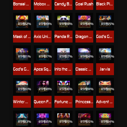
Bonsai of the Riches
Mobox Olympia
Candy Bomb
Goal Rush
Black Pink (B.P.) in Metaverse
RTP
82%
RTP
89%
RTP
88%
RTP
98%
RTP
95%
Mask of Truth Jumboways
Axie Universe
Panda Realm
Dragon FAFAFA
God's Gambit : Hades
RTP
81%
RTP
97%
RTP
97%
RTP
94%
RTP
96%
God's Gambit Zeus
Apes Squad
Into the Fay: Snowie
Classic Diamond X5
Jarvis
RTP
80%
RTP
98%
RTP
96%
RTP
84%
RTP
80%
Winter Winnings
Queen Femida
Fortune Dance
Princess and the Evil Witch
Advent of the Dragon
RTP
83%
RTP
95%
RTP
85%
RTP
95%
RTP
84%