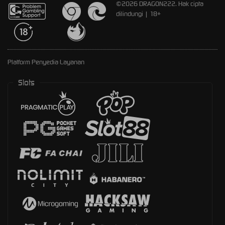
©2026 DRAGON222. Hak cipta
dilindungi | 18+
Platform Penyedia Layanan
Slots