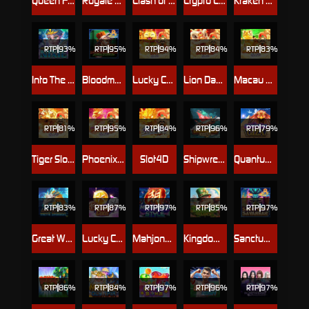
Queen Femida 2
Royale Ace
Clash of Olympus
Crypto Coin
Kraken Queen
RTP
93%
RTP
95%
RTP
94%
RTP
84%
RTP
83%
Into The Fay: Nixie
Bloodmoon Amazonia
Lucky Cat Slot4D
Lion Dance Slot4D
Macau Slot4D
RTP
81%
RTP
95%
RTP
84%
RTP
96%
RTP
79%
Tiger Slot4D
Phoenix Slot4D
Slot4D
Shipwrecked Riches
Quantum Of Giza
RTP
83%
RTP
87%
RTP
97%
RTP
85%
RTP
97%
Great Wall of Meta Dragon
Lucky Coins
Mahjong Style
Kingdom of Luck
Sanctum Of Savanah
RTP
86%
RTP
84%
RTP
97%
RTP
96%
RTP
97%