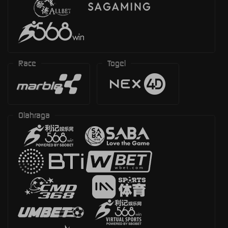
Race
Togel
Olahraga