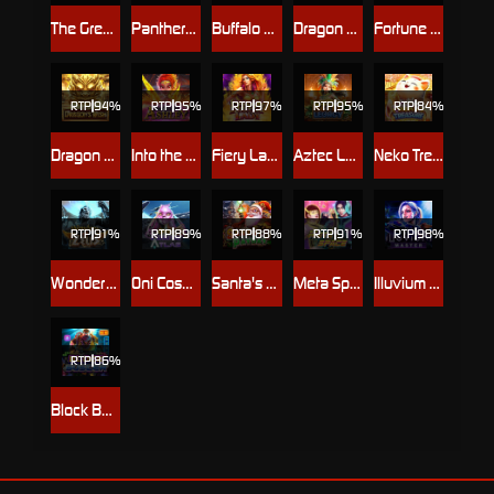
The Great Sorcery
Panthera Pardus
Buffalo Blaze
Dragon Treasure
Fortune Realm
RTP
94%
RTP
95%
RTP
97%
RTP
95%
RTP
84%
Dragon Wish
Into the Fay: Ashley
Fiery Lady
Aztec Legacy
Neko Treasure
RTP
91%
RTP
89%
RTP
88%
RTP
91%
RTP
98%
Wonders of Zeus
Oni Cosmic Atlas
Santa's Payday
Meta Space
Illuvium Master
RTP
86%
Block Buster