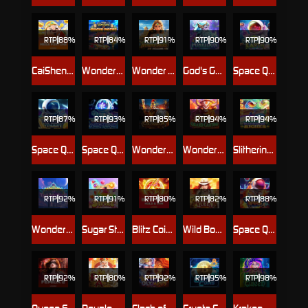
RTP
88%
RTP
84%
RTP
91%
RTP
90%
RTP
90%
CaiShen Mega Fortune
Wonders of Machu Picchu
Wonder of Hanging Garden
God's Gambit: Poseidon
Space Quest: Earth
RTP
87%
RTP
93%
RTP
85%
RTP
94%
RTP
94%
Space Quest: Moon
Space Quest: Neptune
Wonders of Colosseum
Wonders of Grand Canyon
Slithering Riches
RTP
92%
RTP
91%
RTP
80%
RTP
82%
RTP
88%
Wonders of Taj Mahal
Sugar Strike
Blitz Coin: Hold & Win
Wild Bounty Queen
Space Quest: Mars
RTP
92%
RTP
80%
RTP
92%
RTP
95%
RTP
98%