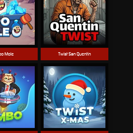
po Mole
Twist San Quentin