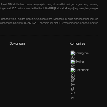
a. Pakai APK slot terbaru untuk menjelajahi ruang dimensi link slot gacor gampang menang
ame slot88 online mulai dari bet kecil. Jika RTP (Return-to-Player) lagi wangi segera gas
engan waktu proses hanya sekedipan mata. Menariknya, situs slot gacor hari ini juga
ding langsung aja daftar DRAGON222 spesialis link slot88 resmi gampang menang maxwin
Dukungan
Komunitas
Instagram
Twitter
Facebook