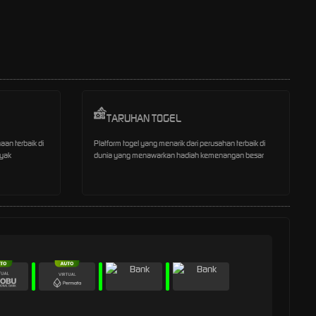
TARUHAN TOGEL
aan terbaik di
Platform togel yang menarik dari perusahan terbaik di
nyak
dunia yang menawarkan hadiah kemenangan besar