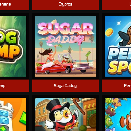
Banana
Cryptos
ump
SugarDaddy
Pen