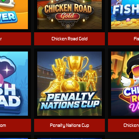
r
Chicken Road Gold
Fi
oom
Penalty Nations Cup
Chicken