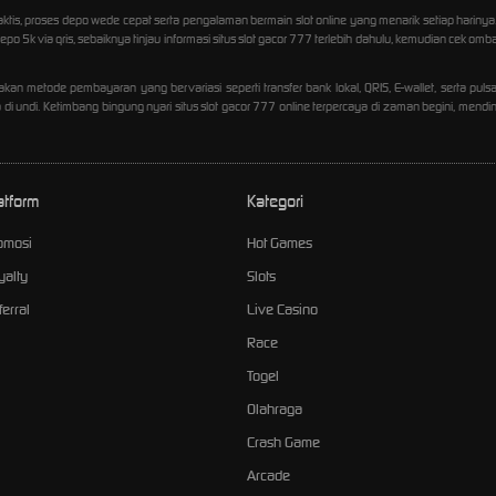
praktis, proses depo wede cepat serta pengalaman bermain slot online yang menarik setiap hariny
 via qris, sebaiknya tinjau informasi situs slot gacor 777 terlebih dahulu, kemudian cek ombak g
tode pembayaran yang bervariasi seperti transfer bank lokal, QRIS, E-wallet, serta pulsa d
 undi. Ketimbang bingung nyari situs slot gacor 777 online terpercaya di zaman begini, men
atform
Kategori
omosi
Hot Games
yalty
Slots
ferral
Live Casino
Race
Togel
Olahraga
Crash Game
Arcade