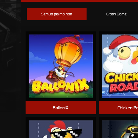
Semua permainan
Crash Game
BalloniX
Chicken Ro