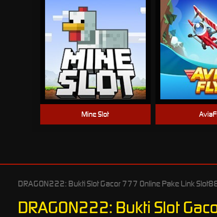
Mine Slot
AviaF
DRAGON222: Bukti Slot Gacor 777 Online Pake Link Slot8
DRAGON222: Bukti Slot Gaco