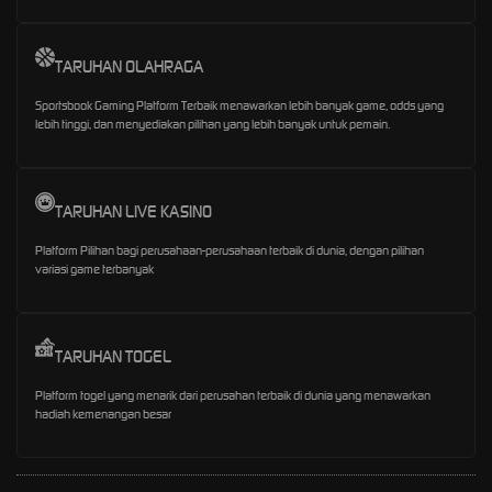
TARUHAN OLAHRAGA
Sportsbook Gaming Platform Terbaik menawarkan lebih banyak game, odds yang
lebih tinggi, dan menyediakan pilihan yang lebih banyak untuk pemain.
TARUHAN LIVE KASINO
Platform Pilihan bagi perusahaan-perusahaan terbaik di dunia, dengan pilihan
variasi game terbanyak
TARUHAN TOGEL
Platform togel yang menarik dari perusahan terbaik di dunia yang menawarkan
hadiah kemenangan besar