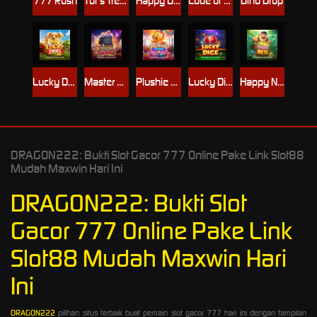
777 Rush
Tut's Treasure Tower
Happy Dragon
Code of Cairo
Dino Drop
Lucky Dog
Master Gems
Plushie Wins
Lucky Dice
Happy Nets
DRAGON222: Bukti Slot Gacor 777 Online Pake Link Slot88
Mudah Maxwin Hari Ini
DRAGON222: Bukti Slot
Gacor 777 Online Pake Link
Slot88 Mudah Maxwin Hari
Ini
DRAGON222
pilihan situs terbaik buat pemain slot gacor 777 hari ini dengan tampilan