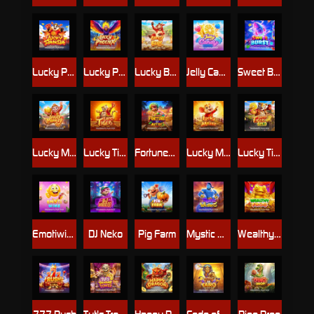
Lucky Panda
Lucky Phoenix
Lucky Bull
Jelly Candy
Sweet Burst
Lucky MonKey
Lucky Tiger
Fortunes of Aztec
Lucky Mouse
Lucky Tiger Gold Ultimate
Emotiwins
DJ Neko
Pig Farm
Mystic Wishes
Wealthy Frog