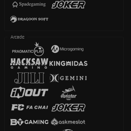
Arcade