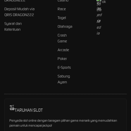
DRAGON222
Casino
ok
Deposit Mudah via
Race
QRIS DRAGON222
Togel
Syarat dan
Olahraga
Ketentuan
Crash
Game
Arcade
Poker
E-Sports
Sabung
Ayam
TARUHAN SLOT
Penyedia slot online dengan beragam pilihan game menarik yang memudahkan
pemain untuk mencapai jackpot