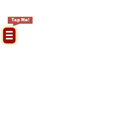
Tap Me!