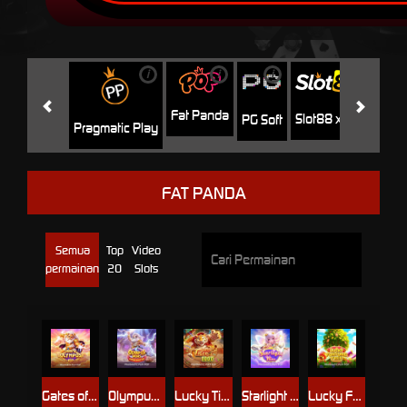
i
i
i
i
i
Facha
Fat Panda
Slot88 x PP
PG Soft
Pragmatic Play
FAT PANDA
Semua
Top
Video
permainan
20
Slots
Gates of Olympus POP
Olympus Wins
Lucky Tiger 1000
Starlight Wins
Lucky Fortune Tree