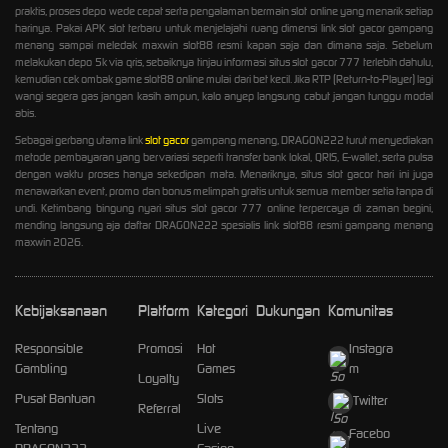
praktis, proses depo wede cepat serta pengalaman bermain slot online yang menarik setiap
harinya. Pakai APK slot terbaru untuk menjelajahi ruang dimensi link slot gacor gampang
menang sampai meledak maxwin slot88 resmi kapan saja dan dimana saja. Sebelum
melakukan depo 5k via qris, sebaiknya tinjau informasi situs slot gacor 777 terlebih dahulu,
kemudian cek ombak game slot88 online mulai dari bet kecil. Jika RTP (Return-to-Player) lagi
wangi segera gas jangan kasih ampun, kalo anyep langsung cabut jangan tunggu modal
abis.
Sebagai gerbang utama link
slot gacor
gampang menang, DRAGON222 turut menyediakan
metode pembayaran yang bervariasi seperti transfer bank lokal, QRIS, E-wallet, serta pulsa
dengan waktu proses hanya sekedipan mata. Menariknya, situs slot gacor hari ini juga
menawarkan event, promo dan bonus melimpah gratis untuk semua member setia tanpa di
undi. Ketimbang bingung nyari situs slot gacor 777 online terpercaya di zaman begini,
mending langsung aja daftar DRAGON222 spesialis link slot88 resmi gampang menang
maxwin 2026.
Kebijaksanaan
Platform
Kategori
Dukungan
Komunitas
Responsible
Promosi
Hot
Instagra
Gambling
Games
m
Loyalty
Pusat Bantuan
Slots
Twitter
Referral
Tentang
Live
Facebo