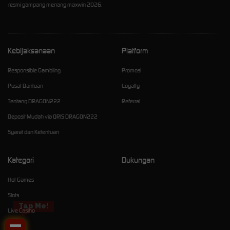
resmi gampang menang maxwin 2026.
Kebijaksanaan
Platform
Responsible Gambling
Promosi
Pusat Bantuan
Loyalty
Tentang DRAGON222
Referral
Deposit Mudah via QRIS DRAGON222
Syarat dan Ketentuan
Kategori
Dukungan
Hot Games
Slots
Tap Me!
Live Casino
Race