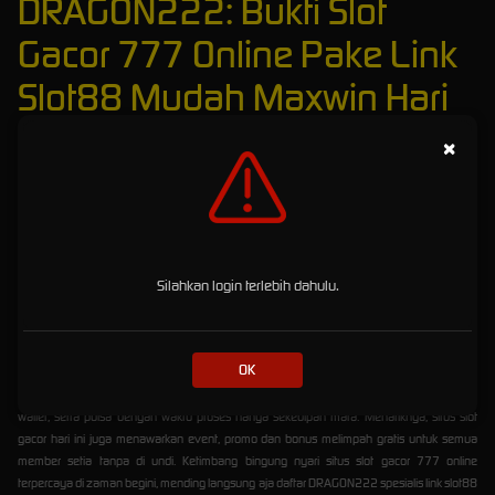
DRAGON222: Bukti Slot
Gacor 777 Online Pake Link
Slot88 Mudah Maxwin Hari
Ini
×
DRAGON222
pilihan situs terbaik buat pemain slot gacor 777 hari ini dengan tampilan
praktis, proses depo wede cepat serta pengalaman bermain slot online yang menarik setiap
harinya. Pakai APK slot terbaru untuk menjelajahi ruang dimensi link slot gacor gampang
menang sampai meledak maxwin slot88 resmi kapan saja dan dimana saja. Sebelum
melakukan depo 5k via qris, sebaiknya tinjau informasi situs slot gacor 777 terlebih dahulu,
Silahkan login terlebih dahulu.
kemudian cek ombak game slot88 online mulai dari bet kecil. Jika RTP (Return-to-Player)
lagi wangi segera gas jangan kasih ampun, kalo anyep langsung cabut jangan tunggu
modal abis.
OK
Sebagai gerbang utama link
slot gacor
gampang menang, DRAGON222 turut
menyediakan metode pembayaran yang bervariasi seperti transfer bank lokal, QRIS, E-
wallet, serta pulsa dengan waktu proses hanya sekedipan mata. Menariknya, situs slot
gacor hari ini juga menawarkan event, promo dan bonus melimpah gratis untuk semua
member setia tanpa di undi. Ketimbang bingung nyari situs slot gacor 777 online
terpercaya di zaman begini, mending langsung aja daftar DRAGON222 spesialis link slot88