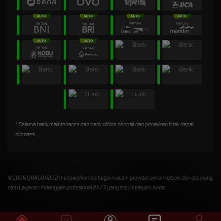
* Selama bank maintenance dan bank offline deposit dan penarikan tidak dapat
diproses
©2026 DRAGON222 menawarkan berbagai macam provider pilihan terbaik dan didukung
oleh Layanan Pelanggan profesional 24/7 yang siap melayani Anda.